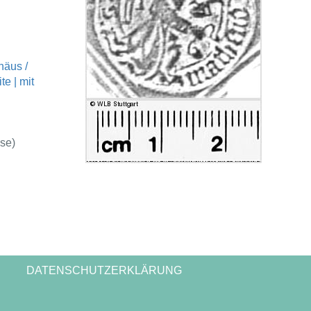
häus /
e | mit
se)
DATENSCHUTZERKLÄRUNG