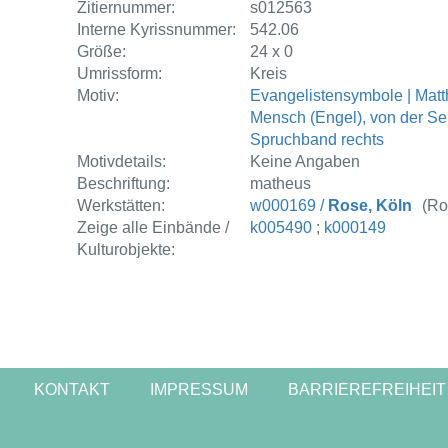
Zitiernummer:
s012563
Interne Kyrissnummer:
542.06
Größe:
24 x 0
Umrissform:
Kreis
Motiv:
Evangelistensymbole | Matt
Mensch (Engel), von der Seit
Spruchband rechts
Motivdetails:
Keine Angaben
Beschriftung:
matheus
Werkstätten:
w000169 /
Rose, Köln
(Ro
Zeige alle Einbände /
k005490
;
k000149
Kulturobjekte:
KONTAKT
IMPRESSUM
BARRIEREFREIHEIT