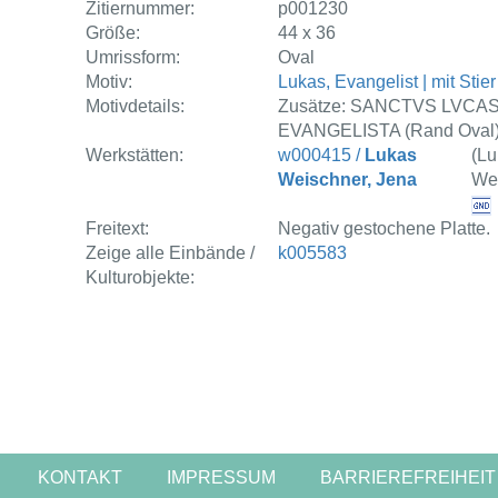
Zitiernummer:
p001230
Größe:
44 x 36
Umrissform:
Oval
Motiv:
Lukas, Evangelist | mit Stier
Motivdetails:
Zusätze: SANCTVS LVCA
EVANGELISTA (Rand Oval
Werkstätten:
w000415 /
Lukas
(Lu
Weischner, Jena
We
Freitext:
Negativ gestochene Platte.
Zeige alle Einbände /
k005583
Kulturobjekte:
KONTAKT
IMPRESSUM
BARRIEREFREIHEIT