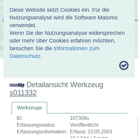
Anmelden
DE
EN
Diese Website setzt Cookies ein. Für die
Nutzungsanalyse wird die Software Matomo
EINBANDDATENBANK
verwendet.
Wenn Sie der Nutzungsanalyse widersprechen
oder mehr über Cookies erfahren möchten,
besuchen Sie die
Informationen zum
ÜBER UNS
SAMMLUNGEN
SUCHE
Datenschutz
.
MOTIVTHESAURUS
UMRISSFORMEN
ZITIERWEISE
Detailansicht Werkzeug
s011332
Werkzeuge
ID:
107308s
Erfassungsstatus:
Veröffentlicht
Erfassungsinformation:
Erfasst: 23.05.2003