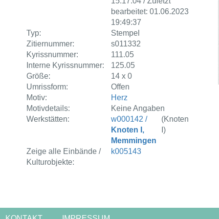
15:17:04 / Zuletzt
bearbeitet: 01.06.2023
19:49:37
Typ:
Stempel
Zitiernummer:
s011332
Kyrissnummer:
111.05
Interne Kyrissnummer:
125.05
Größe:
14 x 0
Umrissform:
Offen
Motiv:
Herz
Motivdetails:
Keine Angaben
Werkstätten:
w000142 /
(Knoten
Knoten I,
I)
Memmingen
Zeige alle Einbände /
k005143
Kulturobjekte:
KONTAKT
IMPRESSUM