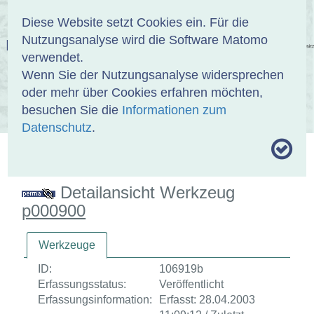
Anmelden
DE
EN
Diese Website setzt Cookies ein. Für die
Nutzungsanalyse wird die Software Matomo
EINBANDDATENBANK
verwendet.
Wenn Sie der Nutzungsanalyse widersprechen
oder mehr über Cookies erfahren möchten,
besuchen Sie die
Informationen zum
ÜBER UNS
SAMMLUNGEN
SUCHE
Datenschutz
.
MOTIVTHESAURUS
UMRISSFORMEN
ZITIERWEISE
Detailansicht Werkzeug
p000900
Werkzeuge
ID:
106919b
Erfassungsstatus:
Veröffentlicht
Erfassungsinformation:
Erfasst: 28.04.2003