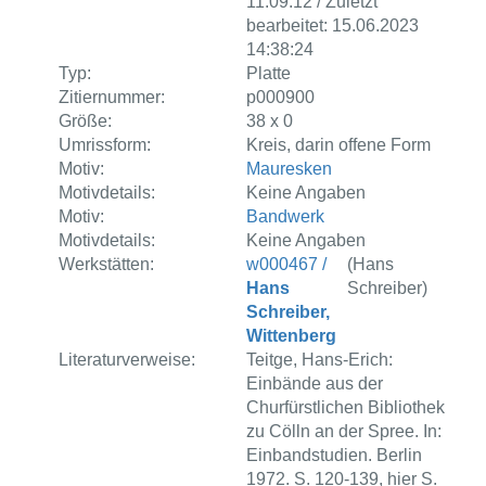
11:09:12 / Zuletzt
bearbeitet: 15.06.2023
14:38:24
Typ:
Platte
Zitiernummer:
p000900
Größe:
38 x 0
Umrissform:
Kreis, darin offene Form
Motiv:
Mauresken
Motivdetails:
Keine Angaben
Motiv:
Bandwerk
Motivdetails:
Keine Angaben
Werkstätten:
w000467 /
(Hans
Hans
Schreiber)
Schreiber,
Wittenberg
Literaturverweise:
Teitge, Hans-Erich:
Einbände aus der
Churfürstlichen Bibliothek
zu Cölln an der Spree. In:
Einbandstudien. Berlin
1972. S. 120-139, hier S.