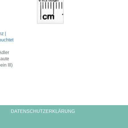
nz |
ebuchtet
Adler
aute
ein III)
DATENSCHUTZERKLÄRUNG