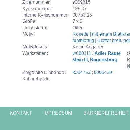
Zitiernummer:
s009315
Kyrissnummer:
128.07
Interne Kyrissnummer:
007b3.15
Größe:
7 x 0
Umrissform:
Offen
Motiv:
Rosette | mit einem Blattkra
fünfblättrig | Blätter breit, g
Motivdetails:
Keine Angaben
Werkstätten:
w000111 /
Adler Raute
(
klein III, Regensburg
R
kl
Zeige alle Einbände /
k004753
;
k006439
Kulturobjekte:
KONTAKT
IMPRESSUM
BARRIEREFREIHEIT