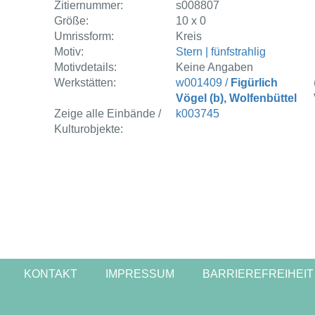
Zitiernummer:
s008807
Größe:
10 x 0
Umrissform:
Kreis
Motiv:
Stern | fünfstrahlig
Motivdetails:
Keine Angaben
Werkstätten:
w001409 /
Figürlich
Vögel (b), Wolfenbüttel
Zeige alle Einbände /
k003745
Kulturobjekte:
KONTAKT
IMPRESSUM
BARRIEREFREIHEIT