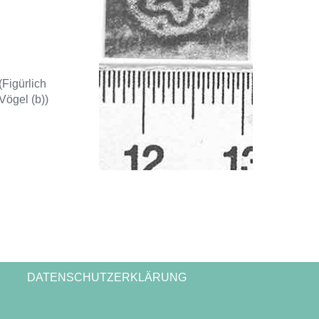
(Figürlich
Vögel (b))
DATENSCHUTZERKLÄRUNG