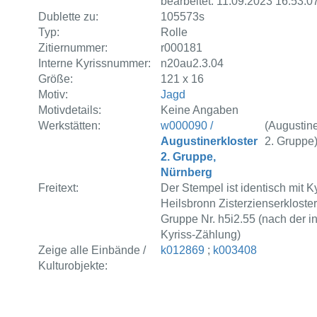
bearbeitet: 11.09.2023 16:53:0
Dublette zu:
105573s
Typ:
Rolle
Zitiernummer:
r000181
Interne Kyrissnummer:
n20au2.3.04
Größe:
121 x 16
Motiv:
Jagd
Motivdetails:
Keine Angaben
Werkstätten:
w000090 /
(Augustine
Augustinerkloster
2. Gruppe
2. Gruppe,
Nürnberg
Freitext:
Der Stempel ist identisch mit K
Heilsbronn Zisterzienserkloster,
Gruppe Nr. h5i2.55 (nach der i
Kyriss-Zählung)
Zeige alle Einbände /
k012869
;
k003408
Kulturobjekte: