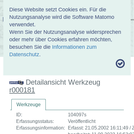
Anmelden
DE
EN
Diese Website setzt Cookies ein. Für die
Nutzungsanalyse wird die Software Matomo
EINBANDDATENBANK
verwendet.
Wenn Sie der Nutzungsanalyse widersprechen
oder mehr über Cookies erfahren möchten,
besuchen Sie die
Informationen zum
ÜBER UNS
SAMMLUNGEN
SUCHE
Datenschutz
.
MOTIVTHESAURUS
UMRISSFORMEN
ZITIERWEISE
Detailansicht Werkzeug
r000181
Werkzeuge
ID:
104097s
Erfassungsstatus:
Veröffentlicht
Erfassungsinformation:
Erfasst: 21.05.2002 16:11:49 / 