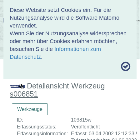
Anmelden
DE
EN
Diese Website setzt Cookies ein. Für die
Nutzungsanalyse wird die Software Matomo
EINBANDDATENBANK
verwendet.
Wenn Sie der Nutzungsanalyse widersprechen
oder mehr über Cookies erfahren möchten,
besuchen Sie die
Informationen zum
ÜBER UNS
SAMMLUNGEN
SUCHE
Datenschutz
.
MOTIVTHESAURUS
UMRISSFORMEN
ZITIERWEISE
Detailansicht Werkzeug
s006851
Werkzeuge
ID:
103815w
Erfassungsstatus:
Veröffentlicht
Erfassungsinformation:
Erfasst: 03.04.2002 12:12:33 /