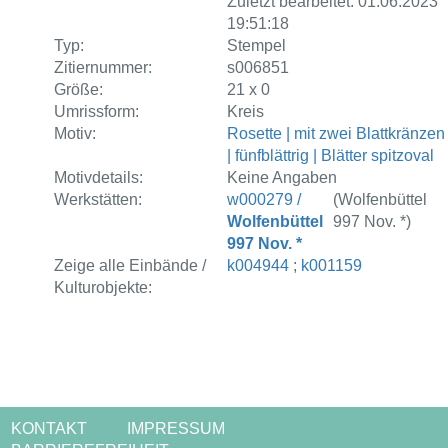
Zuletzt bearbeitet: 01.06.2023
19:51:18
Typ:
Stempel
Zitiernummer:
s006851
Größe:
21 x 0
Umrissform:
Kreis
Motiv:
Rosette | mit zwei Blattkränzen
| fünfblättrig | Blätter spitzoval
Motivdetails:
Keine Angaben
Werkstätten:
w000279 /
(Wolfenbüttel
Wolfenbüttel
997 Nov. *)
997 Nov. *
Zeige alle Einbände /
k004944
;
k001159
Kulturobjekte:
KONTAKT
IMPRESSUM