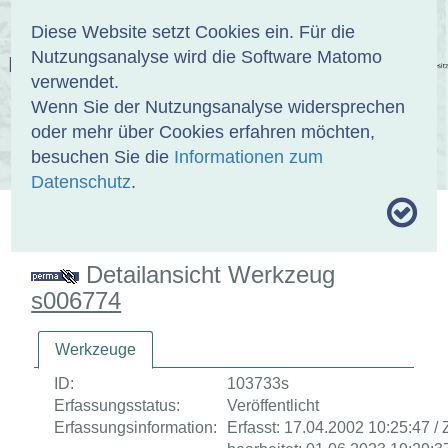
Anmelden
DE
EN
Diese Website setzt Cookies ein. Für die
Nutzungsanalyse wird die Software Matomo
EINBANDDATENBANK
verwendet.
Wenn Sie der Nutzungsanalyse widersprechen
oder mehr über Cookies erfahren möchten,
besuchen Sie die
Informationen zum
ÜBER UNS
SAMMLUNGEN
SUCHE
Datenschutz
.
MOTIVTHESAURUS
UMRISSFORMEN
ZITIERWEISE
Detailansicht Werkzeug
s006774
Werkzeuge
ID:
103733s
Erfassungsstatus:
Veröffentlicht
Erfassungsinformation:
Erfasst: 17.04.2002 10:25:47 / 