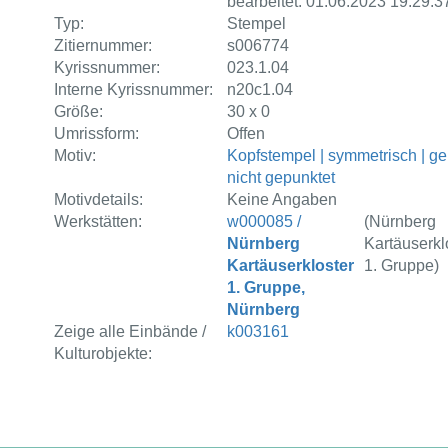
bearbeitet: 01.06.2023 19:29:3
Typ:
Stempel
Zitiernummer:
s006774
Kyrissnummer:
023.1.04
Interne Kyrissnummer:
n20c1.04
Größe:
30 x 0
Umrissform:
Offen
Motiv:
Kopfstempel | symmetrisch | g
nicht gepunktet
Motivdetails:
Keine Angaben
Werkstätten:
w000085 /
(Nürnberg
Nürnberg
Kartäuserkl
Kartäuserkloster
1. Gruppe)
1. Gruppe,
Nürnberg
Zeige alle Einbände /
k003161
Kulturobjekte: