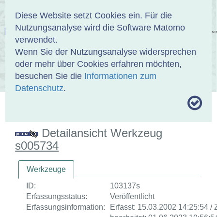
Anmelden
DE
EN
Diese Website setzt Cookies ein. Für die
Nutzungsanalyse wird die Software Matomo
EINBANDDATENBANK
verwendet.
Wenn Sie der Nutzungsanalyse widersprechen
oder mehr über Cookies erfahren möchten,
besuchen Sie die
Informationen zum
ÜBER UNS
SAMMLUNGEN
SUCHE
Datenschutz
.
MOTIVTHESAURUS
UMRISSFORMEN
ZITIERWEISE
Detailansicht Werkzeug
s005734
Werkzeuge
ID:
103137s
Erfassungsstatus:
Veröffentlicht
Erfassungsinformation:
Erfasst: 15.03.2002 14:25:54 / 