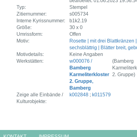
bearbeitet: 01.06.2023 19:56:5
Typ:
Stempel
Zitiernummer:
s005734
Interne Kyrissnummer:
b1k2.19
Größe:
30 x 0
Umrissform:
Offen
Motiv:
Rosette | mit drei Blattkränzen |
sechsblättrig | Blätter breit, ge
Motivdetails:
Keine Angaben
Werkstätten:
w000076 /
(Bamberg
Bamberg
Karmeliterk
Karmeliterkloster
2. Gruppe)
2. Gruppe,
Bamberg
Zeige alle Einbände /
k002848
;
k011579
Kulturobjekte:
KONTAKT
IMPRESSUM