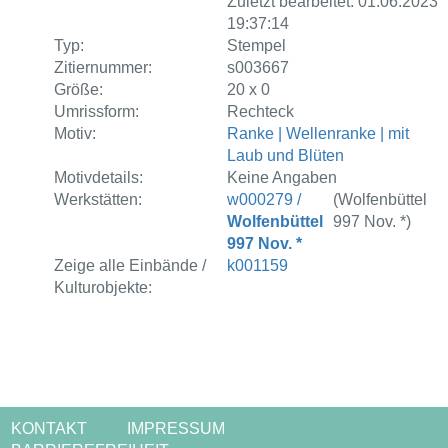
Zuletzt bearbeitet: 01.06.2023
19:37:14
Typ:
Stempel
Zitiernummer:
s003667
Größe:
20 x 0
Umrissform:
Rechteck
Motiv:
Ranke | Wellenranke | mit
Laub und Blüten
Motivdetails:
Keine Angaben
Werkstätten:
w000279 /
(Wolfenbüttel
Wolfenbüttel
997 Nov. *)
997 Nov. *
Zeige alle Einbände /
k001159
Kulturobjekte:
KONTAKT
IMPRESSUM