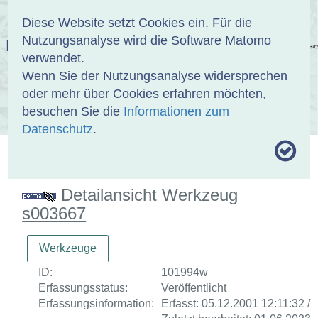
Anmelden
DE
EN
Diese Website setzt Cookies ein. Für die
Nutzungsanalyse wird die Software Matomo
EINBANDDATENBANK
verwendet.
Wenn Sie der Nutzungsanalyse widersprechen
oder mehr über Cookies erfahren möchten,
besuchen Sie die
Informationen zum
ÜBER UNS
SAMMLUNGEN
SUCHE
Datenschutz
.
MOTIVTHESAURUS
UMRISSFORMEN
ZITIERWEISE
Detailansicht Werkzeug
s003667
Werkzeuge
ID:
101994w
Erfassungsstatus:
Veröffentlicht
Erfassungsinformation:
Erfasst: 05.12.2001 12:11:32 /