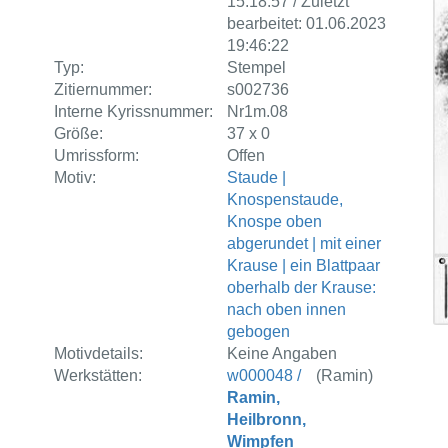
15:18:57 / Zuletzt
bearbeitet: 01.06.2023
19:46:22
Typ:
Stempel
Zitiernummer:
s002736
Interne Kyrissnummer:
Nr1m.08
Größe:
37 x 0
Umrissform:
Offen
Motiv:
Staude |
Knospenstaude,
Knospe oben
abgerundet | mit einer
Krause | ein Blattpaar
oberhalb der Krause:
nach oben innen
gebogen
Motivdetails:
Keine Angaben
Werkstätten:
w000048 /
(Ramin)
Ramin,
Heilbronn,
Wimpfen