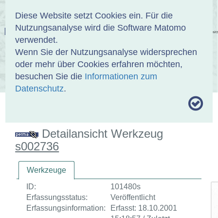
Anmelden
DE
EN
Diese Website setzt Cookies ein. Für die
Nutzungsanalyse wird die Software Matomo
EINBANDDATENBANK
verwendet.
Wenn Sie der Nutzungsanalyse widersprechen
oder mehr über Cookies erfahren möchten,
besuchen Sie die
Informationen zum
ÜBER UNS
SAMMLUNGEN
SUCHE
Datenschutz
.
MOTIVTHESAURUS
UMRISSFORMEN
ZITIERWEISE
Detailansicht Werkzeug
s002736
Werkzeuge
ID:
101480s
Erfassungsstatus:
Veröffentlicht
Erfassungsinformation:
Erfasst: 18.10.2001