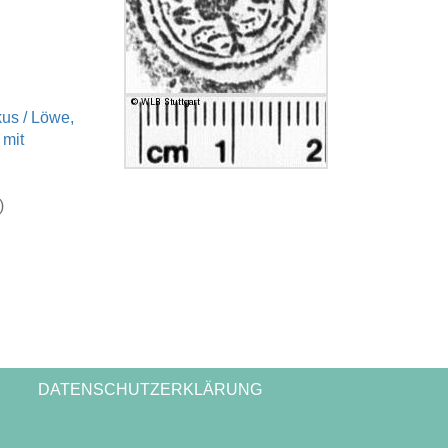
us / Löwe,
 mit
)
DATENSCHUTZERKLÄRUNG