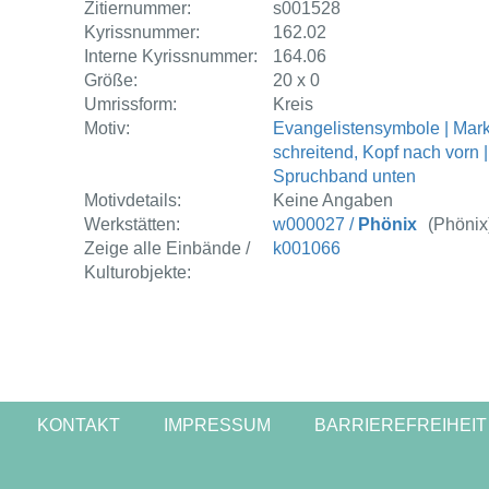
Zitiernummer:
s001528
Kyrissnummer:
162.02
Interne Kyrissnummer:
164.06
Größe:
20 x 0
Umrissform:
Kreis
Motiv:
Evangelistensymbole | Mark
schreitend, Kopf nach vorn |
Spruchband unten
Motivdetails:
Keine Angaben
Werkstätten:
w000027 /
Phönix
(Phönix
Zeige alle Einbände /
k001066
Kulturobjekte:
KONTAKT
IMPRESSUM
BARRIEREFREIHEIT