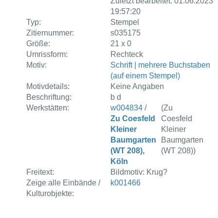
Zuletzt bearbeitet: 01.06.2023
19:57:20
Typ:
Stempel
Zitiernummer:
s035175
Größe:
21 x 0
Umrissform:
Rechteck
Motiv:
Schrift | mehrere Buchstaben
(auf einem Stempel)
Motivdetails:
Keine Angaben
Beschriftung:
b d
Werkstätten:
w004834 /
(Zu
Zu Coesfeld
Coesfeld
Kleiner
Kleiner
Baumgarten
Baumgarten
(WT 208),
(WT 208))
Köln
Freitext:
Bildmotiv: Krug?
Zeige alle Einbände /
k001466
Kulturobjekte: