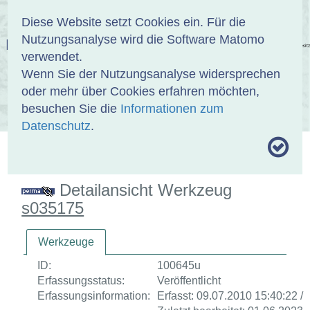
Anmelden
DE
EN
Diese Website setzt Cookies ein. Für die
Nutzungsanalyse wird die Software Matomo
EINBANDDATENBANK
verwendet.
Wenn Sie der Nutzungsanalyse widersprechen
oder mehr über Cookies erfahren möchten,
besuchen Sie die
Informationen zum
ÜBER UNS
SAMMLUNGEN
SUCHE
Datenschutz
.
MOTIVTHESAURUS
UMRISSFORMEN
ZITIERWEISE
Detailansicht Werkzeug
s035175
Werkzeuge
ID:
100645u
Erfassungsstatus:
Veröffentlicht
Erfassungsinformation:
Erfasst: 09.07.2010 15:40:22 /