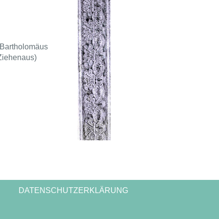
(Bartholomäus
Ziehenaus)
DATENSCHUTZERKLÄRUNG