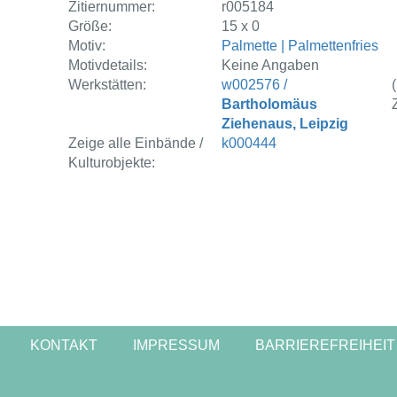
Zitiernummer:
r005184
Größe:
15 x 0
Motiv:
Palmette | Palmettenfries
Motivdetails:
Keine Angaben
Werkstätten:
w002576 /
Bartholomäus
Ziehenaus, Leipzig
Zeige alle Einbände /
k000444
Kulturobjekte:
KONTAKT
IMPRESSUM
BARRIEREFREIHEIT