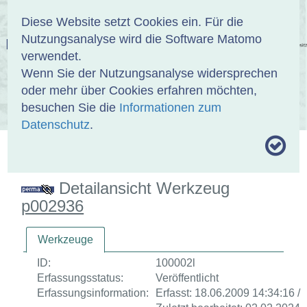
Anmelden
DE
EN
Diese Website setzt Cookies ein. Für die
Nutzungsanalyse wird die Software Matomo
EINBANDDATENBANK
verwendet.
Wenn Sie der Nutzungsanalyse widersprechen
oder mehr über Cookies erfahren möchten,
besuchen Sie die
Informationen zum
ÜBER UNS
SAMMLUNGEN
SUCHE
Datenschutz
.
MOTIVTHESAURUS
UMRISSFORMEN
ZITIERWEISE
Detailansicht Werkzeug
p002936
Werkzeuge
ID:
100002l
Erfassungsstatus:
Veröffentlicht
Erfassungsinformation:
Erfasst: 18.06.2009 14:34:16 /