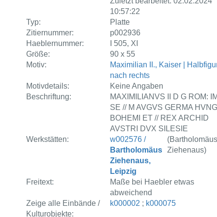
Zuletzt bearbeitet: 02.02.2024
10:57:22
Typ:
Platte
Zitiernummer:
p002936
Haeblernummer:
I 505, XI
Größe:
90 x 55
Motiv:
Maximilian II., Kaiser | Halbfigur
nach rechts
Motivdetails:
Keine Angaben
Beschriftung:
MAXIMILIANVS II D G ROM: I
SE // M AVGVS GERMA HVN
BOHEMI ET // REX ARCHID
AVSTRI DVX SILESIE
Werkstätten:
w002576 /
(Bartholomäu
Bartholomäus
Ziehenaus)
Ziehenaus,
Leipzig
Freitext:
Maße bei Haebler etwas
abweichend
Zeige alle Einbände /
k000002
;
k000075
Kulturobjekte: