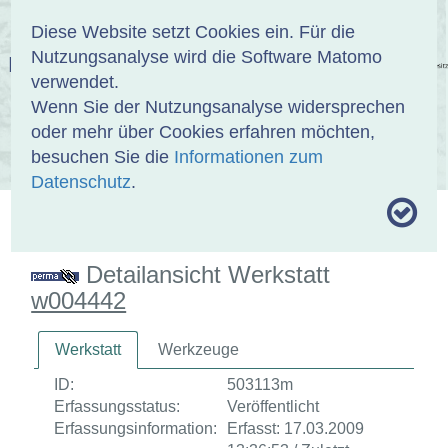
Anmelden
DE
EN
Diese Website setzt Cookies ein. Für die
Nutzungsanalyse wird die Software Matomo
EINBANDDATENBANK
verwendet.
Wenn Sie der Nutzungsanalyse widersprechen
oder mehr über Cookies erfahren möchten,
besuchen Sie die
Informationen zum
ÜBER UNS
SAMMLUNGEN
SUCHE
Datenschutz
.
MOTIVTHESAURUS
UMRISSFORMEN
ZITIERWEISE
Detailansicht Werkstatt
w004442
Werkstatt
Werkzeuge
ID:
503113m
Erfassungsstatus:
Veröffentlicht
Erfassungsinformation:
Erfasst: 17.03.2009