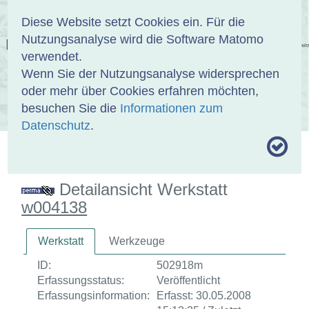
Anmelden
DE
EN
Diese Website setzt Cookies ein. Für die
Nutzungsanalyse wird die Software Matomo
EINBANDDATENBANK
verwendet.
Wenn Sie der Nutzungsanalyse widersprechen
oder mehr über Cookies erfahren möchten,
besuchen Sie die
Informationen zum
ÜBER UNS
SAMMLUNGEN
SUCHE
Datenschutz
.
MOTIVTHESAURUS
UMRISSFORMEN
ZITIERWEISE
Detailansicht Werkstatt
w004138
Werkstatt
Werkzeuge
ID:
502918m
Erfassungsstatus:
Veröffentlicht
Erfassungsinformation:
Erfasst: 30.05.2008