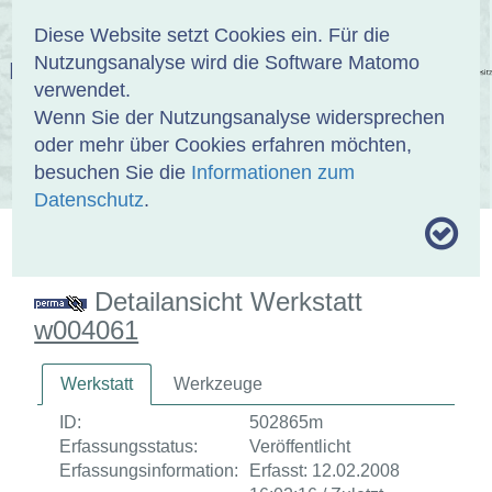
Anmelden
DE
EN
Diese Website setzt Cookies ein. Für die
Nutzungsanalyse wird die Software Matomo
EINBANDDATENBANK
verwendet.
Wenn Sie der Nutzungsanalyse widersprechen
oder mehr über Cookies erfahren möchten,
besuchen Sie die
Informationen zum
ÜBER UNS
SAMMLUNGEN
SUCHE
Datenschutz
.
MOTIVTHESAURUS
UMRISSFORMEN
ZITIERWEISE
Detailansicht Werkstatt
w004061
Werkstatt
Werkzeuge
ID:
502865m
Erfassungsstatus:
Veröffentlicht
Erfassungsinformation:
Erfasst: 12.02.2008