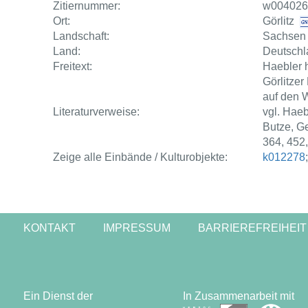
Zitiernummer:
w004026
Ort:
Görlitz
Landschaft:
Sachsen
Land:
Deutschl
Freitext:
Haebler h
Görlitzer
auf den 
Literaturverweise:
vgl. Haeb
Butze, Ge
364, 452,
Zeige alle Einbände / Kulturobjekte:
k012278
KONTAKT
IMPRESSUM
BARRIEREFREIHEIT
Ein Dienst der
In Zusammenarbeit mit