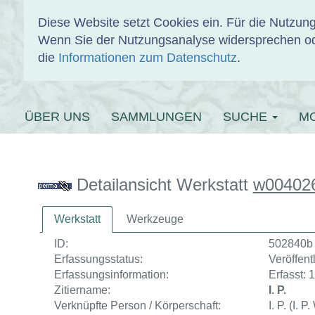
Diese Website setzt Cookies ein. Für die Nutzu
Wenn Sie der Nutzungsanalyse widersprechen od
EINBANDDAT
die
Informationen zum Datenschutz
.
ÜBER UNS
SAMMLUNGEN
SUCHE
M
Detailansicht Werkstatt
w00402
Werkstatt
Werkzeuge
ID:
502840b
Erfassungsstatus:
Veröffentl
Erfassungsinformation:
Erfasst: 
Zitiername:
I. P.
Verknüpfte Person / Körperschaft:
I. P. (I. 