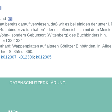
and
at bereits darauf verwiesen, daß wir es bei einigen der unter I
 Buchbinder zu tun haben", der mit offensichtlich mit dem Meister 
Wohn-, sondern Geburtsort (Wittenberg) des Buchbinders hin.
ler I 332-334
rhard: Wappenplatten auf älteren Görlitzer Einbänden. In: Allg
 hier S. 355 u. 360.
;
k012307
;
k012306
;
k012305
DATENSCHUTZERKLÄRUNG