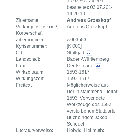
10:02:50 / Zuletzt
bearbeitet: 03.07.2014
14:20:19
Zitiername:
Andreas Grosskopf
Verknüpfte Person /
Andreas Grosskopf
Körperschaft:
Zitiernummer:
w003583
Kyrissnummer:
[K 000]
Ort:
Stuttgart
Landschaft:
Baden-Württemberg
Land:
Deutschland
Wirkzeitraum:
1593-1617
Wirkungszeit:
1593-1617
Freitext:
Möglicherweise aus
Berlin stammend. Heirat
1593. Verwendete
Werkzeuge des 1592
verstorbenen Stuttgarter
Buchbinders Jakob
Schedel.
Literaturverweise:
Helwig, Hellmuth: