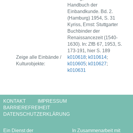
Handbuch der
Einbandkunde. Bd. 2.
(Hamburg) 1954, S. 31
Kyriss, Ernst: Stuttgarter
Buchbinder der
Renaissancezeit (1540-
1630). In: ZfB 67, 1953, S.
173-191, hier S. 189
Zeige alle Einbände /
k010618
;
k010614
;
Kulturobjekte:
k010605
;
k010627
;
k010631
KONTAKT
IMPRESSUM
BARRIEREFREIHEIT
DATENSCHUTZERKLÄRUNG
Ein Dienst der
In Zusammenarbeit mit