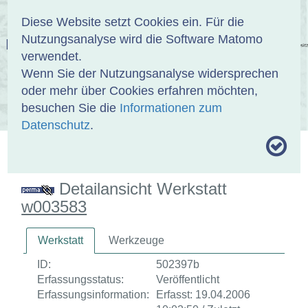
Anmelden
DE
EN
Diese Website setzt Cookies ein. Für die
Nutzungsanalyse wird die Software Matomo
EINBANDDATENBANK
verwendet.
Wenn Sie der Nutzungsanalyse widersprechen
oder mehr über Cookies erfahren möchten,
besuchen Sie die
Informationen zum
ÜBER UNS
SAMMLUNGEN
SUCHE
Datenschutz
.
MOTIVTHESAURUS
UMRISSFORMEN
ZITIERWEISE
Detailansicht Werkstatt
w003583
Werkstatt
Werkzeuge
ID:
502397b
Erfassungsstatus:
Veröffentlicht
Erfassungsinformation:
Erfasst: 19.04.2006