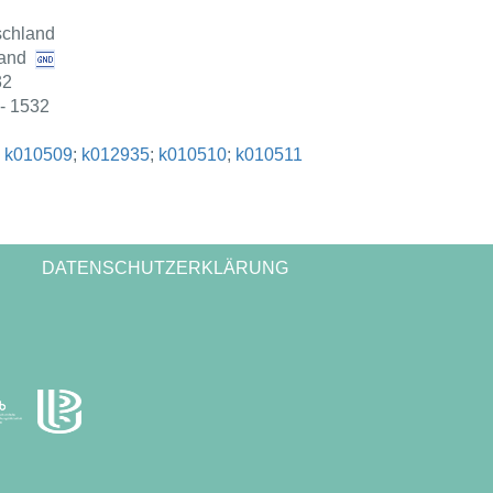
schland
and
32
- 1532
;
k010509
;
k012935
;
k010510
;
k010511
DATENSCHUTZERKLÄRUNG