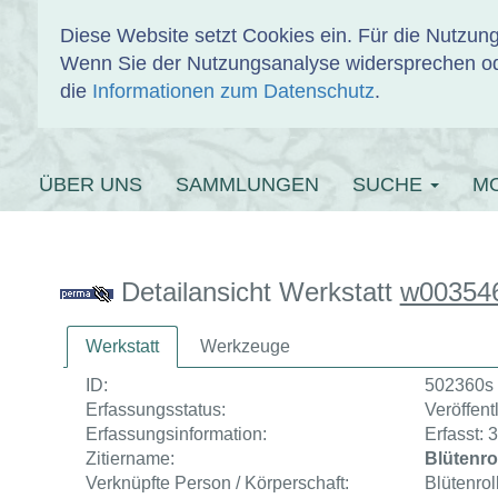
Diese Website setzt Cookies ein. Für die Nutzu
Wenn Sie der Nutzungsanalyse widersprechen od
EINBANDDAT
die
Informationen zum Datenschutz
.
ÜBER UNS
SAMMLUNGEN
SUCHE
M
Detailansicht Werkstatt
w00354
Werkstatt
Werkzeuge
ID:
502360s
Erfassungsstatus:
Veröffentl
Erfassungsinformation:
Erfasst: 
Zitiername:
Blütenrol
Verknüpfte Person / Körperschaft:
Blütenroll