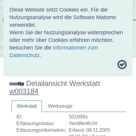
Anmelden
DE
EN
Diese Website setzt Cookies ein. Für die
Nutzungsanalyse wird die Software Matomo
EINBANDDATENBANK
verwendet.
Wenn Sie der Nutzungsanalyse widersprechen
oder mehr über Cookies erfahren möchten,
besuchen Sie die
Informationen zum
ÜBER UNS
SAMMLUNGEN
SUCHE
Datenschutz
.
MOTIVTHESAURUS
UMRISSFORMEN
ZITIERWEISE
Detailansicht Werkstatt
w003184
Werkstatt
Werkzeuge
ID:
501998s
Erfassungsstatus:
Veröffentlicht
Erfassungsinformation:
Erfasst: 08.11.2005