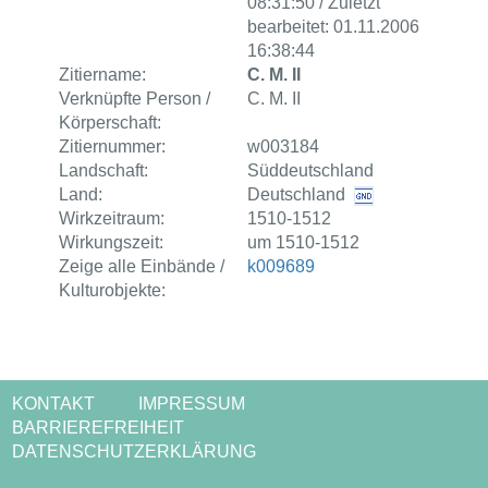
08:31:50 / Zuletzt
bearbeitet: 01.11.2006
16:38:44
Zitiername:
C. M. II
Verknüpfte Person /
C. M. II
Körperschaft:
Zitiernummer:
w003184
Landschaft:
Süddeutschland
Land:
Deutschland
Wirkzeitraum:
1510-1512
Wirkungszeit:
um 1510-1512
Zeige alle Einbände /
k009689
Kulturobjekte:
KONTAKT
IMPRESSUM
BARRIEREFREIHEIT
DATENSCHUTZERKLÄRUNG