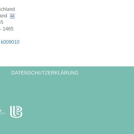
schland
and
65
- 1465
;
k009010
DATENSCHUTZERKLÄRUNG