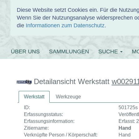
Diese Website setzt Cookies ein. Für die Nutzu
Wenn Sie der Nutzungsanalyse widersprechen od
EINBANDDAT
die
Informationen zum Datenschutz
.
ÜBER UNS
SAMMLUNGEN
SUCHE
M
Detailansicht Werkstatt
w00291
Werkstatt
Werkzeuge
ID:
501725s
Erfassungsstatus:
Veröffentl
Erfassungsinformation:
Erfasst: 
Zitiername:
Hand
Verknüpfte Person / Körperschaft:
Hand