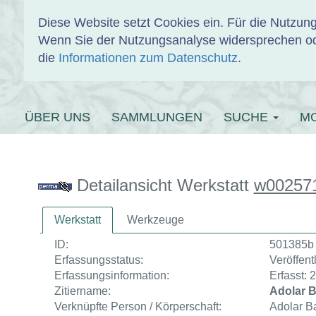
Diese Website setzt Cookies ein. Für die Nutzu
Wenn Sie der Nutzungsanalyse widersprechen od
EINBANDDAT
die
Informationen zum Datenschutz
.
ÜBER UNS
SAMMLUNGEN
SUCHE
M
Detailansicht Werkstatt
w00257
Werkstatt
Werkzeuge
ID:
501385b
Erfassungsstatus:
Veröffentl
Erfassungsinformation:
Erfasst: 
Zitiername:
Adolar B
Verknüpfte Person / Körperschaft:
Adolar Ba