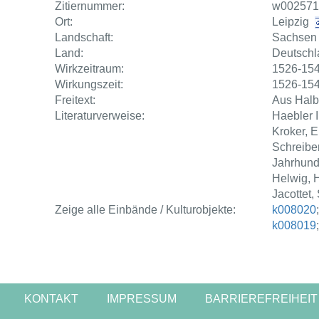
Zitiernummer:
w002571
Ort:
Leipzig
Landschaft:
Sachsen
Land:
Deutschl
Wirkzeitraum:
1526-15
Wirkungszeit:
1526-15
Freitext:
Aus Halbe
Literaturverweise:
Haebler I
Kroker, E
Schreiber
Jahrhunde
Helwig, 
Jacottet,
Zeige alle Einbände / Kulturobjekte:
k008020
k008019
KONTAKT
IMPRESSUM
BARRIEREFREIHEIT