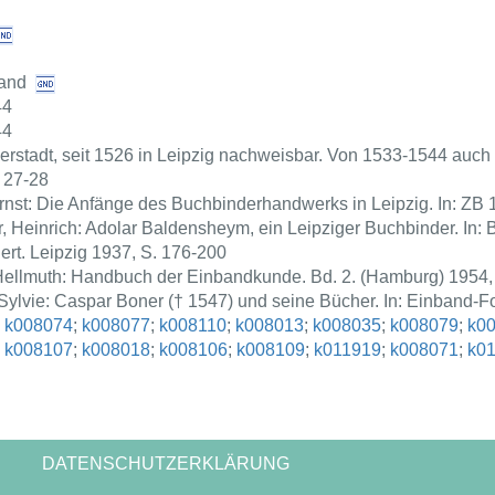
and
44
44
rstadt, seit 1526 in Leipzig nachweisbar. Von 1533-1544 auch fü
 27-28
rnst: Die Anfänge des Buchbinderhandwerks in Leipzig. In: ZB 1,
, Heinrich: Adolar Baldensheym, ein Leipziger Buchbinder. In: 
rt. Leipzig 1937, S. 176-200
Hellmuth: Handbuch der Einbandkunde. Bd. 2. (Hamburg) 1954, 
 Sylvie: Caspar Boner († 1547) und seine Bücher. In: Einband-
;
k008074
;
k008077
;
k008110
;
k008013
;
k008035
;
k008079
;
k0
;
k008107
;
k008018
;
k008106
;
k008109
;
k011919
;
k008071
;
k0
DATENSCHUTZERKLÄRUNG