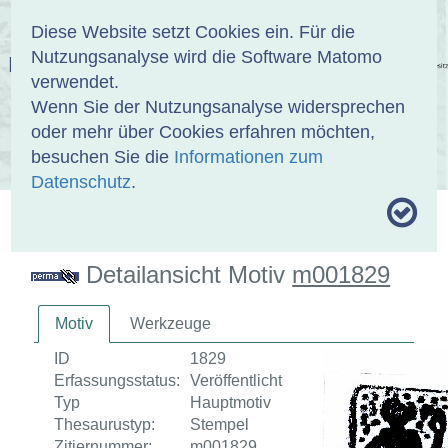
Anmelden
DE
EN
Diese Website setzt Cookies ein. Für die
Nutzungsanalyse wird die Software Matomo
EINBANDDATENBANK
verwendet.
Wenn Sie der Nutzungsanalyse widersprechen
oder mehr über Cookies erfahren möchten,
besuchen Sie die
Informationen zum
ÜBER UNS
SAMMLUNGEN
SUCHE
Datenschutz
.
MOTIVTHESAURUS
UMRISSFORMEN
ZITIERWEISE
Detailansicht Motiv
m001829
Motiv
Werkzeuge
ID
1829
Erfassungsstatus:
Veröffentlicht
Typ
Hauptmotiv
Thesaurustyp:
Stempel
Zitiernummer:
m001829