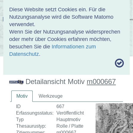
Anmelden
DE
EN
Diese Website setzt Cookies ein. Für die
Nutzungsanalyse wird die Software Matomo
EINBANDDATENBANK
verwendet.
Wenn Sie der Nutzungsanalyse widersprechen
oder mehr über Cookies erfahren möchten,
besuchen Sie die
Informationen zum
ÜBER UNS
SAMMLUNGEN
SUCHE
Datenschutz
.
MOTIVTHESAURUS
UMRISSFORMEN
ZITIERWEISE
Detailansicht Motiv
m000667
Motiv
Werkzeuge
ID
667
Erfassungsstatus:
Veröffentlicht
Typ
Hauptmotiv
Thesaurustyp:
Rolle / Platte
Zitiernummer:
m000667