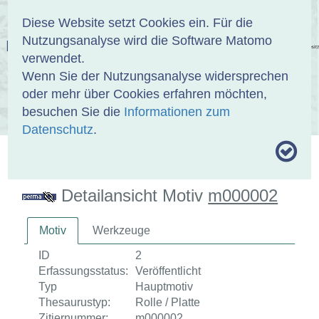
Anmelden
DE
EN
Diese Website setzt Cookies ein. Für die
Nutzungsanalyse wird die Software Matomo
EINBANDDATENBANK
verwendet.
Wenn Sie der Nutzungsanalyse widersprechen
oder mehr über Cookies erfahren möchten,
besuchen Sie die
Informationen zum
ÜBER UNS
SAMMLUNGEN
SUCHE
Datenschutz
.
MOTIVTHESAURUS
UMRISSFORMEN
ZITIERWEISE
Detailansicht Motiv
m000002
Motiv
Werkzeuge
ID
2
Erfassungsstatus:
Veröffentlicht
Typ
Hauptmotiv
Thesaurustyp:
Rolle / Platte
Zitiernummer:
m000002