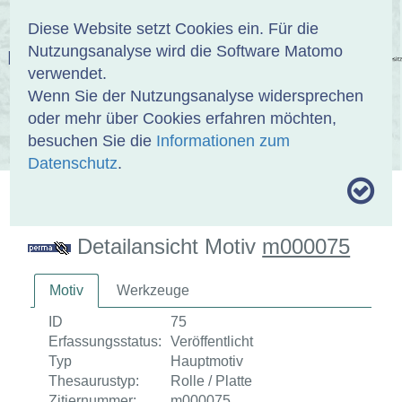
Anmelden
DE
EN
Diese Website setzt Cookies ein. Für die
Nutzungsanalyse wird die Software Matomo
EINBANDDATENBANK
verwendet.
Wenn Sie der Nutzungsanalyse widersprechen
oder mehr über Cookies erfahren möchten,
besuchen Sie die
Informationen zum
ÜBER UNS
SAMMLUNGEN
SUCHE
Datenschutz
.
MOTIVTHESAURUS
UMRISSFORMEN
ZITIERWEISE
Detailansicht Motiv
m000075
Motiv
Werkzeuge
ID
75
Erfassungsstatus:
Veröffentlicht
Typ
Hauptmotiv
Thesaurustyp:
Rolle / Platte
Zitiernummer:
m000075