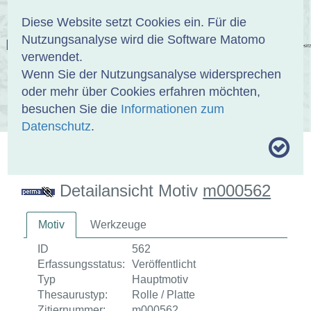
Anmelden
DE
EN
Diese Website setzt Cookies ein. Für die
Nutzungsanalyse wird die Software Matomo
EINBANDDATENBANK
verwendet.
Wenn Sie der Nutzungsanalyse widersprechen
oder mehr über Cookies erfahren möchten,
besuchen Sie die
Informationen zum
ÜBER UNS
SAMMLUNGEN
SUCHE
Datenschutz
.
MOTIVTHESAURUS
UMRISSFORMEN
ZITIERWEISE
Detailansicht Motiv
m000562
Motiv
Werkzeuge
ID
562
Erfassungsstatus:
Veröffentlicht
Typ
Hauptmotiv
Thesaurustyp:
Rolle / Platte
Zitiernummer:
m000562