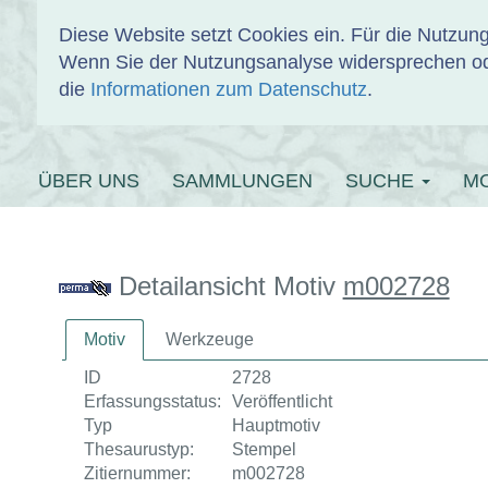
Diese Website setzt Cookies ein. Für die Nutzu
Wenn Sie der Nutzungsanalyse widersprechen od
EINBANDDAT
die
Informationen zum Datenschutz
.
ÜBER UNS
SAMMLUNGEN
SUCHE
M
Detailansicht Motiv
m002728
Motiv
Werkzeuge
ID
2728
Erfassungsstatus:
Veröffentlicht
Typ
Hauptmotiv
Thesaurustyp:
Stempel
Zitiernummer:
m002728