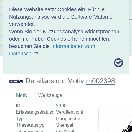
Anmelden
DE
EN
Diese Website setzt Cookies ein. Für die
Nutzungsanalyse wird die Software Matomo
EINBANDDATENBANK
verwendet.
Wenn Sie der Nutzungsanalyse widersprechen
oder mehr über Cookies erfahren möchten,
besuchen Sie die
Informationen zum
ÜBER UNS
SAMMLUNGEN
SUCHE
Datenschutz
.
MOTIVTHESAURUS
UMRISSFORMEN
ZITIERWEISE
Detailansicht Motiv
m002398
Motiv
Werkzeuge
ID
2398
Erfassungsstatus:
Veröffentlicht
Typ
Hauptmotiv
Thesaurustyp:
Stempel
Zitiernummer:
m002398