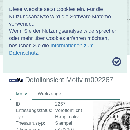
Anmelden
DE
EN
Diese Website setzt Cookies ein. Für die
Nutzungsanalyse wird die Software Matomo
EINBANDDATENBANK
verwendet.
Wenn Sie der Nutzungsanalyse widersprechen
oder mehr über Cookies erfahren möchten,
besuchen Sie die
Informationen zum
ÜBER UNS
SAMMLUNGEN
SUCHE
Datenschutz
.
MOTIVTHESAURUS
UMRISSFORMEN
ZITIERWEISE
Detailansicht Motiv
m002267
Motiv
Werkzeuge
ID
2267
Erfassungsstatus:
Veröffentlicht
Typ
Hauptmotiv
Thesaurustyp:
Stempel
Zitiernummer:
m002267