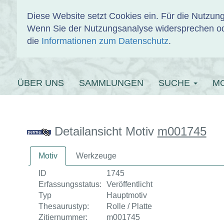
Diese Website setzt Cookies ein. Für die Nutzu
Wenn Sie der Nutzungsanalyse widersprechen od
EINBANDDAT
die
Informationen zum Datenschutz
.
ÜBER UNS
SAMMLUNGEN
SUCHE
M
Detailansicht Motiv
m001745
Motiv
Werkzeuge
ID
1745
Erfassungsstatus:
Veröffentlicht
Typ
Hauptmotiv
Thesaurustyp:
Rolle / Platte
Zitiernummer:
m001745