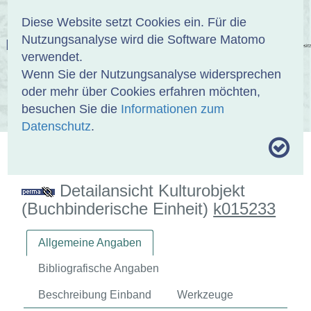
Anmelden
DE
EN
Diese Website setzt Cookies ein. Für die
Nutzungsanalyse wird die Software Matomo
EINBANDDATENBANK
verwendet.
Wenn Sie der Nutzungsanalyse widersprechen
oder mehr über Cookies erfahren möchten,
besuchen Sie die
Informationen zum
ÜBER UNS
SAMMLUNGEN
SUCHE
Datenschutz
.
MOTIVTHESAURUS
UMRISSFORMEN
ZITIERWEISE
Detailansicht Kulturobjekt
(Buchbinderische Einheit)
k015233
Allgemeine Angaben
Bibliografische Angaben
Beschreibung Einband
Werkzeuge