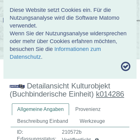
Anmelden
DE
EN
Diese Website setzt Cookies ein. Für die
Nutzungsanalyse wird die Software Matomo
EINBANDDATENBANK
verwendet.
Wenn Sie der Nutzungsanalyse widersprechen
oder mehr über Cookies erfahren möchten,
besuchen Sie die
Informationen zum
ÜBER UNS
SAMMLUNGEN
SUCHE
Datenschutz
.
MOTIVTHESAURUS
UMRISSFORMEN
ZITIERWEISE
Detailansicht Kulturobjekt
(Buchbinderische Einheit)
k014286
Allgemeine Angaben
Provenienz
Beschreibung Einband
Werkzeuge
ID:
210572b
Erfassungsstatus:
Veröffentlicht