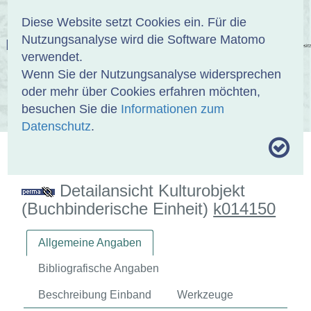
Anmelden
DE
EN
Diese Website setzt Cookies ein. Für die
Nutzungsanalyse wird die Software Matomo
EINBANDDATENBANK
verwendet.
Wenn Sie der Nutzungsanalyse widersprechen
oder mehr über Cookies erfahren möchten,
besuchen Sie die
Informationen zum
ÜBER UNS
SAMMLUNGEN
SUCHE
Datenschutz
.
MOTIVTHESAURUS
UMRISSFORMEN
ZITIERWEISE
Detailansicht Kulturobjekt
(Buchbinderische Einheit)
k014150
Allgemeine Angaben
Bibliografische Angaben
Beschreibung Einband
Werkzeuge