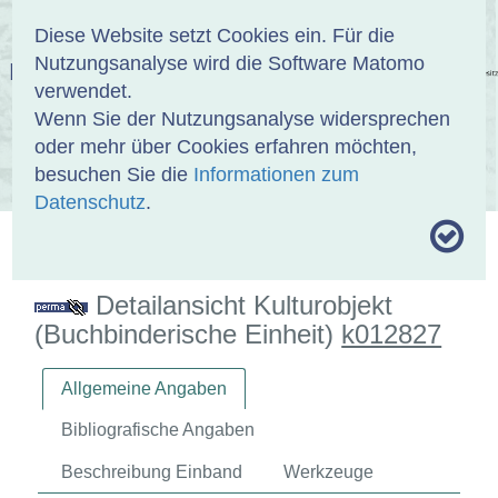
Anmelden
DE
EN
Diese Website setzt Cookies ein. Für die
Nutzungsanalyse wird die Software Matomo
EINBANDDATENBANK
verwendet.
Wenn Sie der Nutzungsanalyse widersprechen
oder mehr über Cookies erfahren möchten,
besuchen Sie die
Informationen zum
ÜBER UNS
SAMMLUNGEN
SUCHE
Datenschutz
.
MOTIVTHESAURUS
UMRISSFORMEN
ZITIERWEISE
Detailansicht Kulturobjekt
(Buchbinderische Einheit)
k012827
Allgemeine Angaben
Bibliografische Angaben
Beschreibung Einband
Werkzeuge