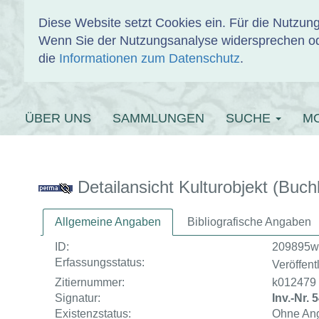
Diese Website setzt Cookies ein. Für die Nutzu
Wenn Sie der Nutzungsanalyse widersprechen od
EINBANDDAT
die
Informationen zum Datenschutz
.
ÜBER UNS
SAMMLUNGEN
SUCHE
M
Detailansicht Kulturobjekt (Buch
Allgemeine Angaben
Bibliografische Angaben
ID:
209895w
Erfassungsstatus:
Veröffentl
Zitiernummer:
k012479
Signatur:
Inv.-Nr. 
Existenzstatus:
Ohne An