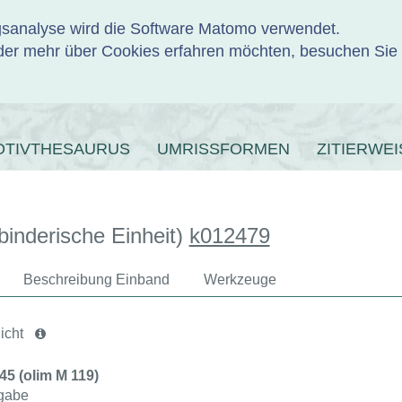
ngsanalyse wird die Software Matomo verwendet.
er mehr über Cookies erfahren möchten, besuchen Sie
ENBANK
OTIVTHESAURUS
UMRISSFORMEN
ZITIERWEI
binderische Einheit)
k012479
Beschreibung Einband
Werkzeuge
icht
545 (olim M 119)
gabe