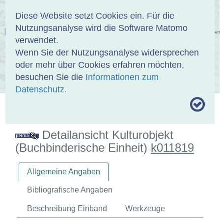
Anmelden
DE
EN
Diese Website setzt Cookies ein. Für die
Nutzungsanalyse wird die Software Matomo
EINBANDDATENBANK
verwendet.
Wenn Sie der Nutzungsanalyse widersprechen
oder mehr über Cookies erfahren möchten,
besuchen Sie die
Informationen zum
ÜBER UNS
SAMMLUNGEN
SUCHE
Datenschutz
.
MOTIVTHESAURUS
UMRISSFORMEN
ZITIERWEISE
Detailansicht Kulturobjekt
(Buchbinderische Einheit)
k011819
Allgemeine Angaben
Bibliografische Angaben
Beschreibung Einband
Werkzeuge