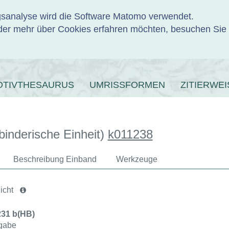
ngsanalyse wird die Software Matomo verwendet.
er mehr über Cookies erfahren möchten, besuchen Sie
ENBANK
OTIVTHESAURUS
UMRISSFORMEN
ZITIERWEI
binderische Einheit)
k011238
Beschreibung Einband
Werkzeuge
icht
8231 b(HB)
gabe