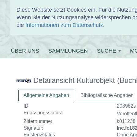
Diese Website setzt Cookies ein. Für die Nutzu
Wenn Sie der Nutzungsanalyse widersprechen od
EINBANDDAT
die
Informationen zum Datenschutz
.
ÜBER UNS
SAMMLUNGEN
SUCHE
M
Detailansicht Kulturobjekt (Buch
Allgemeine Angaben
Bibliografische Angaben
ID:
208982s
Erfassungsstatus:
Veröffentl
Zitiernummer:
k011238
Signatur:
Inc.fol.
Existenzstatus:
Ohne An