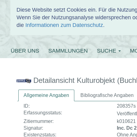
Diese Website setzt Cookies ein. Für die Nutzu
Wenn Sie der Nutzungsanalyse widersprechen od
EINBANDDAT
die
Informationen zum Datenschutz
.
ÜBER UNS
SAMMLUNGEN
SUCHE
M
Detailansicht Kulturobjekt (Buch
Allgemeine Angaben
Bibliografische Angaben
ID:
208357s
Erfassungsstatus:
Veröffentl
Zitiernummer:
k010621
Signatur:
Inc. Dc 2
Existenzstatus:
Ohne An