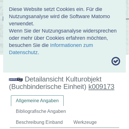
Anmelden
DE
EN
Diese Website setzt Cookies ein. Für die
Nutzungsanalyse wird die Software Matomo
EINBANDDATENBANK
verwendet.
Wenn Sie der Nutzungsanalyse widersprechen
oder mehr über Cookies erfahren möchten,
besuchen Sie die
Informationen zum
ÜBER UNS
SAMMLUNGEN
SUCHE
Datenschutz
.
MOTIVTHESAURUS
UMRISSFORMEN
ZITIERWEISE
Detailansicht Kulturobjekt
(Buchbinderische Einheit)
k009173
Allgemeine Angaben
Bibliografische Angaben
Beschreibung Einband
Werkzeuge