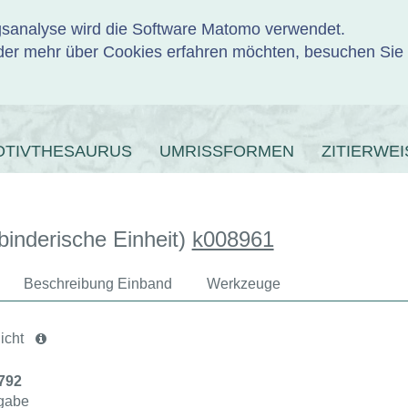
ngsanalyse wird die Software Matomo verwendet.
er mehr über Cookies erfahren möchten, besuchen Sie
ENBANK
OTIVTHESAURUS
UMRISSFORMEN
ZITIERWEI
binderische Einheit)
k008961
Beschreibung Einband
Werkzeuge
icht
8792
gabe