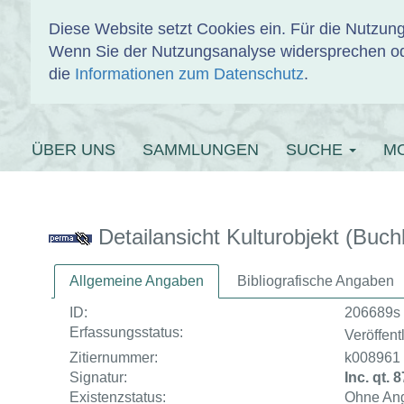
Diese Website setzt Cookies ein. Für die Nutzu
Wenn Sie der Nutzungsanalyse widersprechen od
EINBANDDAT
die
Informationen zum Datenschutz
.
ÜBER UNS
SAMMLUNGEN
SUCHE
M
Detailansicht Kulturobjekt (Buch
Allgemeine Angaben
Bibliografische Angaben
ID:
206689s
Erfassungsstatus:
Veröffentl
Zitiernummer:
k008961
Signatur:
Inc. qt. 
Existenzstatus:
Ohne An