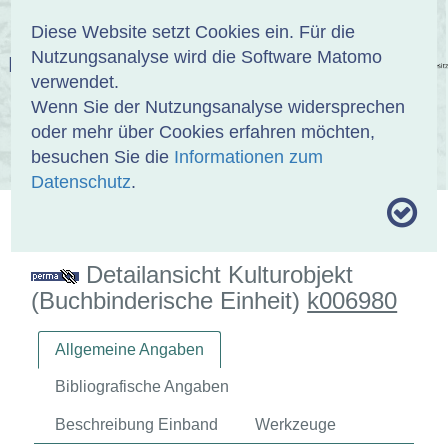
Anmelden
DE
EN
Diese Website setzt Cookies ein. Für die
Nutzungsanalyse wird die Software Matomo
EINBANDDATENBANK
verwendet.
Wenn Sie der Nutzungsanalyse widersprechen
oder mehr über Cookies erfahren möchten,
besuchen Sie die
Informationen zum
ÜBER UNS
SAMMLUNGEN
SUCHE
Datenschutz
.
MOTIVTHESAURUS
UMRISSFORMEN
ZITIERWEISE
Detailansicht Kulturobjekt
(Buchbinderische Einheit)
k006980
Allgemeine Angaben
Bibliografische Angaben
Beschreibung Einband
Werkzeuge