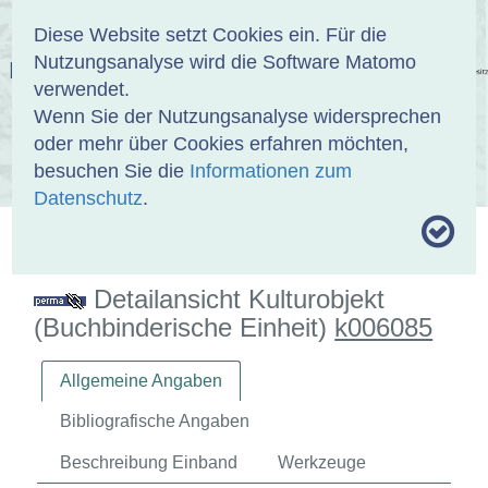
Anmelden
DE
EN
Diese Website setzt Cookies ein. Für die
Nutzungsanalyse wird die Software Matomo
EINBANDDATENBANK
verwendet.
Wenn Sie der Nutzungsanalyse widersprechen
oder mehr über Cookies erfahren möchten,
besuchen Sie die
Informationen zum
ÜBER UNS
SAMMLUNGEN
SUCHE
Datenschutz
.
MOTIVTHESAURUS
UMRISSFORMEN
ZITIERWEISE
Detailansicht Kulturobjekt
(Buchbinderische Einheit)
k006085
Allgemeine Angaben
Bibliografische Angaben
Beschreibung Einband
Werkzeuge