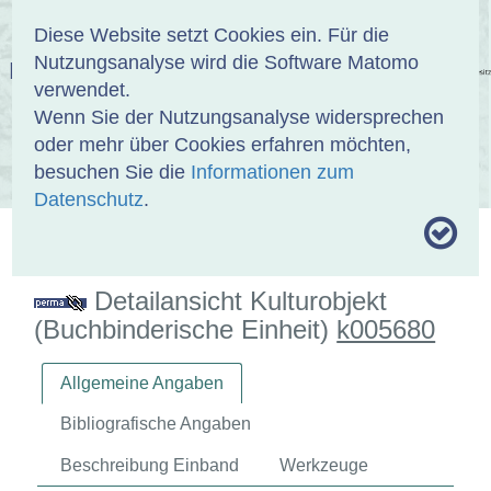
Anmelden
DE
EN
Diese Website setzt Cookies ein. Für die
Nutzungsanalyse wird die Software Matomo
EINBANDDATENBANK
verwendet.
Wenn Sie der Nutzungsanalyse widersprechen
oder mehr über Cookies erfahren möchten,
besuchen Sie die
Informationen zum
ÜBER UNS
SAMMLUNGEN
SUCHE
Datenschutz
.
MOTIVTHESAURUS
UMRISSFORMEN
ZITIERWEISE
Detailansicht Kulturobjekt
(Buchbinderische Einheit)
k005680
Allgemeine Angaben
Bibliografische Angaben
Beschreibung Einband
Werkzeuge