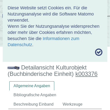
Anmelden
DE
EN
Diese Website setzt Cookies ein. Für die
Nutzungsanalyse wird die Software Matomo
EINBANDDATENBANK
verwendet.
Wenn Sie der Nutzungsanalyse widersprechen
oder mehr über Cookies erfahren möchten,
besuchen Sie die
Informationen zum
ÜBER UNS
SAMMLUNGEN
SUCHE
Datenschutz
.
MOTIVTHESAURUS
UMRISSFORMEN
ZITIERWEISE
Detailansicht Kulturobjekt
(Buchbinderische Einheit)
k003376
Allgemeine Angaben
Bibliografische Angaben
Beschreibung Einband
Werkzeuge