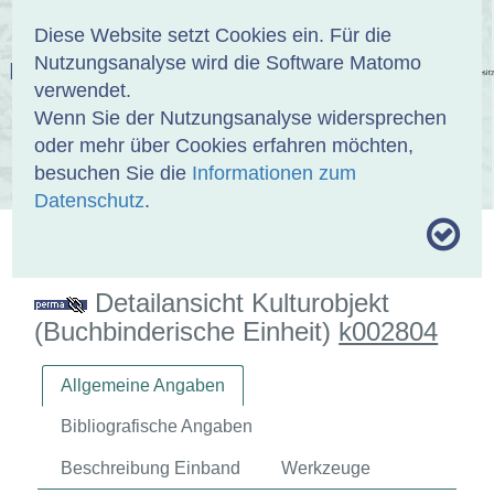
Anmelden
DE
EN
Diese Website setzt Cookies ein. Für die
Nutzungsanalyse wird die Software Matomo
EINBANDDATENBANK
verwendet.
Wenn Sie der Nutzungsanalyse widersprechen
oder mehr über Cookies erfahren möchten,
besuchen Sie die
Informationen zum
ÜBER UNS
SAMMLUNGEN
SUCHE
Datenschutz
.
MOTIVTHESAURUS
UMRISSFORMEN
ZITIERWEISE
Detailansicht Kulturobjekt
(Buchbinderische Einheit)
k002804
Allgemeine Angaben
Bibliografische Angaben
Beschreibung Einband
Werkzeuge