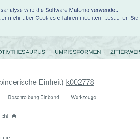
ngsanalyse wird die Software Matomo verwendet.
er mehr über Cookies erfahren möchten, besuchen Sie
ENBANK
OTIVTHESAURUS
UMRISSFORMEN
ZITIERWEI
binderische Einheit)
k002778
Beschreibung Einband
Werkzeuge
icht
gabe