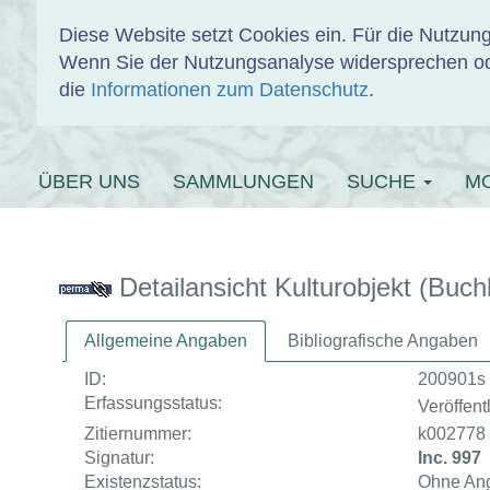
Diese Website setzt Cookies ein. Für die Nutzu
Wenn Sie der Nutzungsanalyse widersprechen od
EINBANDDAT
die
Informationen zum Datenschutz
.
ÜBER UNS
SAMMLUNGEN
SUCHE
M
Detailansicht Kulturobjekt (Buch
Allgemeine Angaben
Bibliografische Angaben
ID:
200901s
Erfassungsstatus:
Veröffentl
Zitiernummer:
k002778
Signatur:
Inc. 997
Existenzstatus:
Ohne An